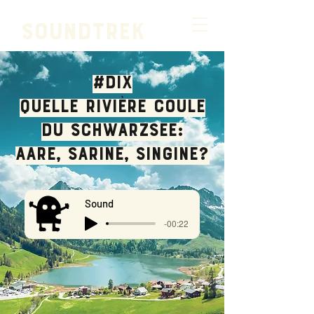
SOUNDTREK
#dix
Quelle rivière coule
du Schwarzsee:
Aare, SARINE, Singine?
Sound
-00:22