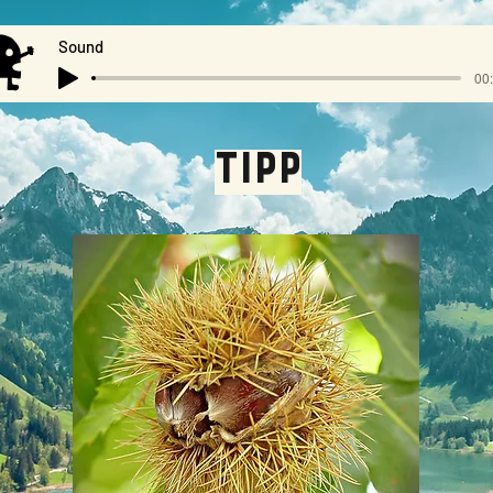
Sound
00:
TIPP