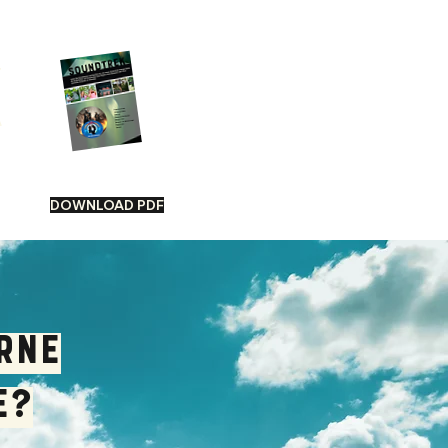
K
DOWNLOAD PDF
rne
e?